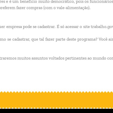
ores e é um benefício muito democrático, pois os funcionári
preferem fazer compras (com o vale-alimentação).
er empresa pode se cadastrar. É só acessar o site trabalho.go
o se cadastrar, que tal fazer parte deste programa? Você a
 traremos muitos assuntos voltados pertinentes ao mundo cor